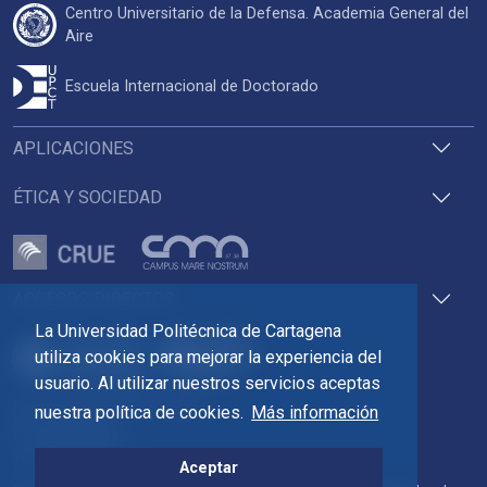
Centro Universitario de la Defensa. Academia General del
Aire
Escuela Internacional de Doctorado
APLICACIONES
ÉTICA Y SOCIEDAD
ACCESOS DIRECTOS
La Universidad Politécnica de Cartagena
utiliza cookies para mejorar la experiencia del
usuario. Al utilizar nuestros servicios aceptas
Pza. del Cronista Isidoro Valverde
nuestra política de cookies.
Más información
Edif. La Milagrosa
C.P. 30202 Cartagena
Tlf: 968 32 54 00
Aceptar