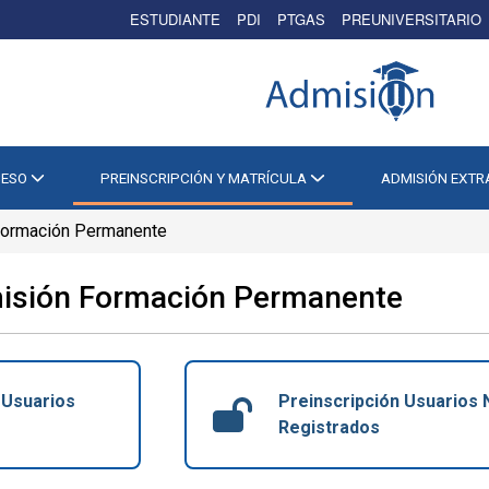
ESTUDIANTE
PDI
PTGAS
PREUNIVERSITARIO
CESO
PREINSCRIPCIÓN Y MATRÍCULA
ADMISIÓN EXT
 Formación Permanente
misión Formación Permanente
 Usuarios
Preinscripción Usuarios
Registrados