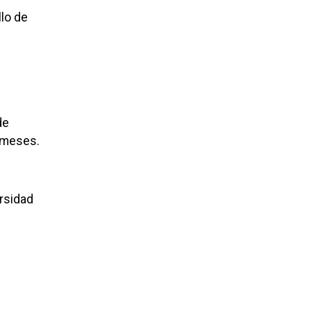
llo de
de
 meses.
ersidad