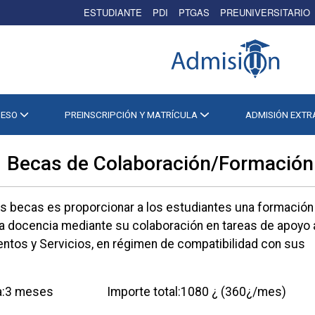
ESTUDIANTE
PDI
PTGAS
PREUNIVERSITARIO
CESO
PREINSCRIPCIÓN Y MATRÍCULA
ADMISIÓN EXT
31 Becas de Colaboración/Formación
tas becas es proporcionar a los estudiantes una formación
a docencia mediante su colaboración en tareas de apoyo 
ntos y Servicios, en régimen de compatibilidad con sus
beca:3 meses Importe total:1080 ¿ (360¿/mes)