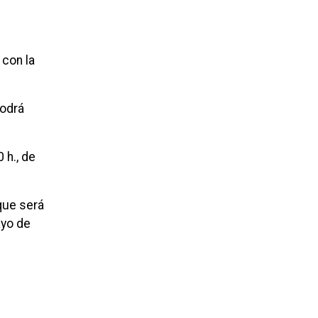
 con la
podrá
 h., de
 que será
ayo de