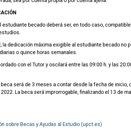
rada, sea por cuenta propia o por cuenta ajena.
CACIÓN
el estudiante becado deberá ser, en todo caso, compatible
estudios.
l, la dedicación máxima exigible al estudiante becado no 
 diarias o quince horas semanales.
cordado con el Tutor y oscilará entre las 09:00 h. y las 20:00
a beca será de 3 meses a contar desde la fecha de inicio,
 2022. La beca será improrrogable, finalizando el 13 de m
ón sobre Becas y Ayudas al Estudio (upct.es)