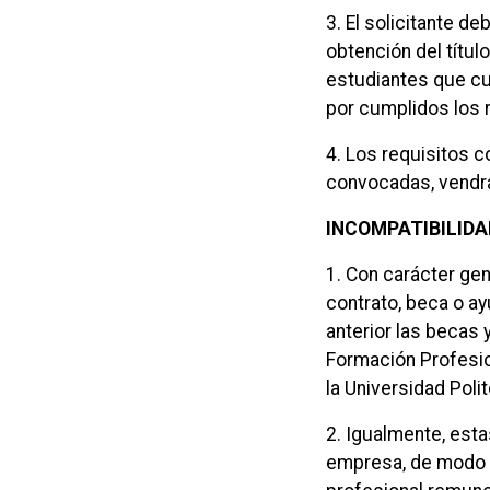
3. El solicitante d
obtención del títu
estudiantes que cur
por cumplidos los 
4. Los requisitos c
convocadas, vendrá
INCOMPATIBILIDA
1. Con carácter ge
contrato, beca o a
anterior las becas 
Formación Profesio
la Universidad Poli
2. Igualmente, esta
empresa, de modo s