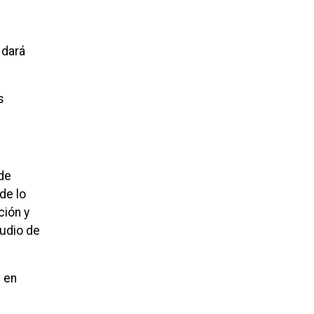
 dará
s
 de
de lo
ción y
tudio de
s en