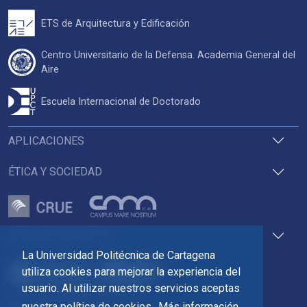
ETS de Arquitectura y Edificación
Centro Universitario de la Defensa. Academia General del
Aire
Escuela Internacional de Doctorado
APLICACIONES
ÉTICA Y SOCIEDAD
ACCESOS DIRECTOS
La Universidad Politécnica de Cartagena
utiliza cookies para mejorar la experiencia del
usuario. Al utilizar nuestros servicios aceptas
Pza. del Cronista Isidoro Valverde
nuestra política de cookies.
Más información