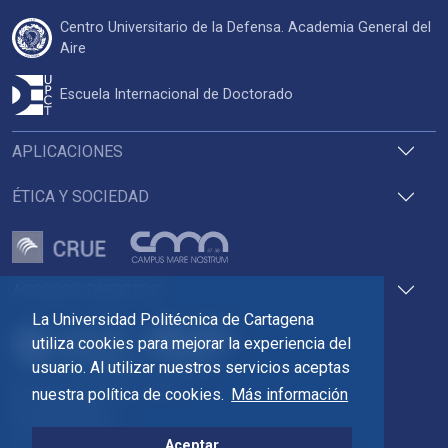
Centro Universitario de la Defensa. Academia General del
Aire
Escuela Internacional de Doctorado
APLICACIONES
ÉTICA Y SOCIEDAD
ACCESOS DIRECTOS
La Universidad Politécnica de Cartagena
utiliza cookies para mejorar la experiencia del
usuario. Al utilizar nuestros servicios aceptas
Pza. del Cronista Isidoro Valverde
nuestra política de cookies.
Más información
Edif. La Milagrosa
C.P. 30202 Cartagena
Tlf: 968 32 54 00
Aceptar