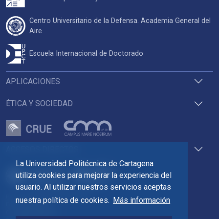
Centro Universitario de la Defensa. Academia General del
Aire
Escuela Internacional de Doctorado
APLICACIONES
ÉTICA Y SOCIEDAD
ACCESOS DIRECTOS
La Universidad Politécnica de Cartagena
utiliza cookies para mejorar la experiencia del
usuario. Al utilizar nuestros servicios aceptas
Pza. del Cronista Isidoro Valverde
nuestra política de cookies.
Más información
Edif. La Milagrosa
C.P. 30202 Cartagena