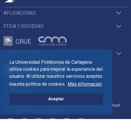
APLICACIONES
ÉTICA Y SOCIEDAD
ACCESOS DIRECTOS
La Universidad Politécnica de Cartagena
utiliza cookies para mejorar la experiencia del
usuario. Al utilizar nuestros servicios aceptas
Pza. del Cronista Isidoro Valverde
nuestra política de cookies.
Más información
Edif. La Milagrosa
C.P. 30202 Cartagena
Tlf: 968 32 54 00
Aceptar
Directorio
Contacto
Accesibilidad
Política de Cookies
Aviso legal
Protección de datos
Transparencia