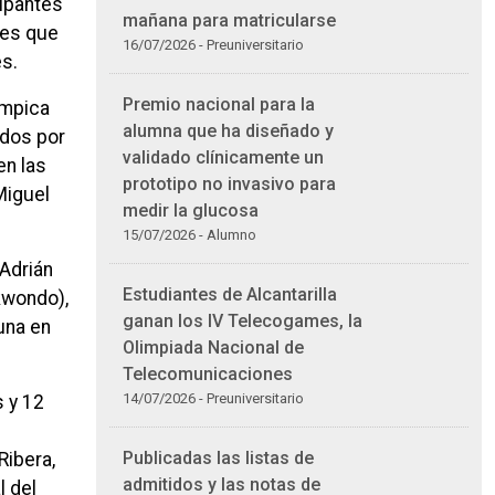
cipantes
mañana para matricularse
res que
16/07/2026 - Preuniversitario
es.
Premio nacional para la
ímpica
alumna que ha diseñado y
ados por
validado clínicamente un
en las
prototipo no invasivo para
Miguel
medir la glucosa
15/07/2026 - Alumno
 Adrián
Estudiantes de Alcantarilla
kwondo),
ganan los IV Telecogames, la
una en
Olimpiada Nacional de
Telecomunicaciones
14/07/2026 - Preuniversitario
s y 12
Publicadas las listas de
Ribera,
admitidos y las notas de
l del