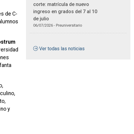
corte: matrícula de nuevo
ingreso en grados del 7 al 10
es de C-
de julio
 alumnos
06/07/2026 - Preuniversitario
ostrum
Ver todas las noticias
versidad
ones
fanta
o,
culino,
to,
ino y