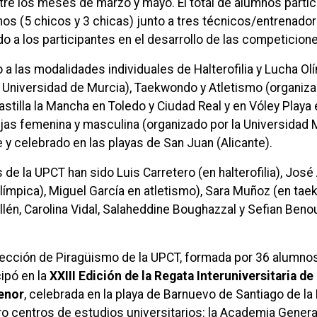
ntre los meses de marzo y mayo. El total de alumnos parti
nos (5 chicos y 3 chicas) junto a tres técnicos/entrenado
 a los participantes en el desarrollo de las competicion
 a las modalidades individuales de Halterofilia y Lucha Ol
a Universidad de Murcia), Taekwondo y Atletismo (organiz
astilla la Mancha en Toledo y Ciudad Real y en Vóley Playa 
jas femenina y masculina (organizado por la Universidad 
y celebrado en las playas de San Juan (Alicante).
de la UPCT han sido Luis Carretero (en halterofilia), José
límpica), Miguel García en atletismo), Sara Muñoz (en tae
llén, Carolina Vidal, Salaheddine Boughazzal y Sefian Beno
elección de Piragüismo de la UPCT, formada por 36 alumno
cipó en la
XXIII Edición de la Regata Interuniversitaria de
enor
, celebrada en la playa de Barnuevo de Santiago de la 
ro centros de estudios universitarios: la Academia Genera