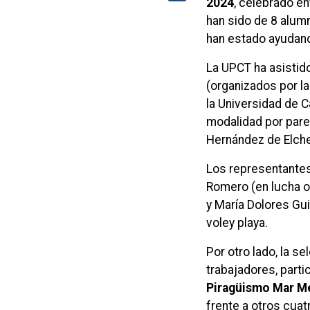
2024
, celebrado e
han sido de 8 alum
han estado ayudando
La UPCT ha asistido
(organizados por l
la Universidad de C
modalidad por pare
Hernández de Elche 
Los representantes 
Romero (en lucha o
y María Dolores Gui
voley playa.
Por otro lado, la s
trabajadores, parti
Piragüismo Mar M
frente a otros cuat