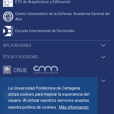
ETS de Arquitectura y Edificación
Centro Universitario de la Defensa. Academia General del
Aire
Escuela Internacional de Doctorado
APLICACIONES
ÉTICA Y SOCIEDAD
ACCESOS DIRECTOS
La Universidad Politécnica de Cartagena
utiliza cookies para mejorar la experiencia del
usuario. Al utilizar nuestros servicios aceptas
Pza. del Cronista Isidoro Valverde
nuestra política de cookies.
Más información
Edif. La Milagrosa
C.P. 30202 Cartagena