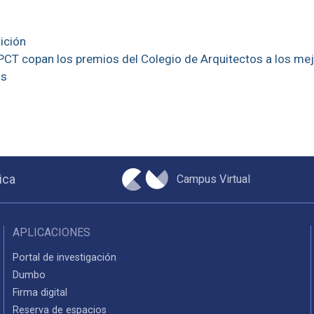
dición
PCT copan los premios del Colegio de Arquitectos a los me
os
Campus Virtual
ica
APLICACIONES
Portal de investigación
Dumbo
Firma digital
Reserva de espacios