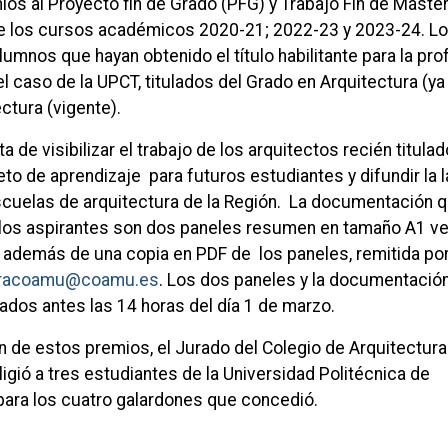
ios al Proyecto fin de Grado (PFG) y Trabajo Fin de Máster
de los cursos académicos 2020-21; 2022-23 y 2023-24. L
umnos que hayan obtenido el título habilitante para la pro
el caso de la UPCT, titulados del Grado en Arquitectura (ya
ctura (vigente).
a de visibilizar el trabajo de los arquitectos recién titulad
o de aprendizaje para futuros estudiantes y difundir la 
escuelas de arquitectura de la Región. La documentación 
los aspirantes son dos paneles resumen en tamaño A1 ver
, además de una copia en PDF de los paneles, remitida po
uracoamu@coamu.es
. Los dos paneles y la documentación 
ados antes las 14 horas del día 1 de marzo.
n de estos premios, el Jurado del Colegio de Arquitectura
igió a tres estudiantes de la Universidad Politécnica de
para los cuatro galardones que concedió.