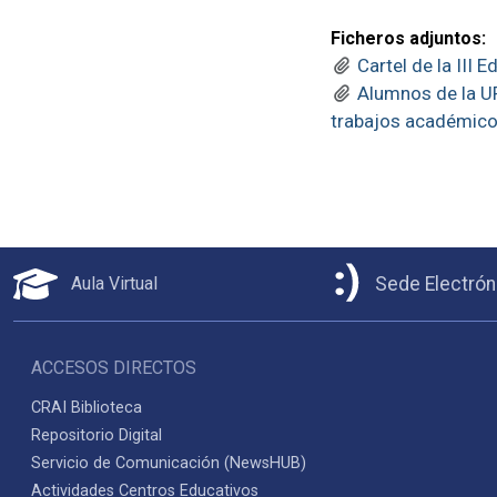
Ficheros adjuntos:
Cartel de la III E
Alumnos de la U
trabajos académic
Aula Virtual
Sede Electrón
ACCESOS DIRECTOS
CRAI Biblioteca
Repositorio Digital
Servicio de Comunicación (NewsHUB)
Actividades Centros Educativos