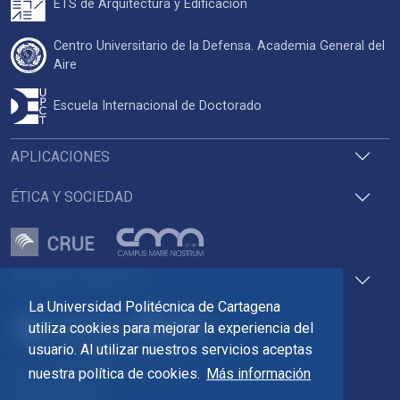
ETS de Arquitectura y Edificación
Centro Universitario de la Defensa. Academia General del
Aire
Escuela Internacional de Doctorado
APLICACIONES
ÉTICA Y SOCIEDAD
ACCESOS DIRECTOS
La Universidad Politécnica de Cartagena
utiliza cookies para mejorar la experiencia del
usuario. Al utilizar nuestros servicios aceptas
Pza. del Cronista Isidoro Valverde
nuestra política de cookies.
Más información
Edif. La Milagrosa
C.P. 30202 Cartagena