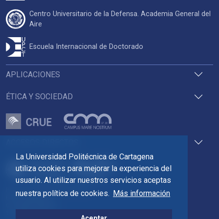
Centro Universitario de la Defensa. Academia General del
Aire
Escuela Internacional de Doctorado
APLICACIONES
ÉTICA Y SOCIEDAD
ACCESOS DIRECTOS
La Universidad Politécnica de Cartagena
utiliza cookies para mejorar la experiencia del
usuario. Al utilizar nuestros servicios aceptas
Pza. del Cronista Isidoro Valverde
nuestra política de cookies.
Más información
Edif. La Milagrosa
C.P. 30202 Cartagena
Tlf: 968 32 54 00
Aceptar