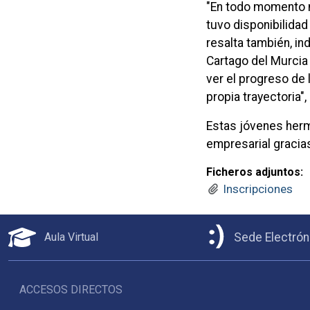
"En todo momento 
tuvo disponibilida
resalta también, i
Cartago del Murcia
ver el progreso de
propia trayectoria",
Estas jóvenes herm
empresarial gracias
Ficheros adjuntos:
Inscripciones
Aula Virtual
Sede Electrón
ACCESOS DIRECTOS