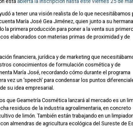
ón está
abierta la inscripción hasta este viernes 25 de ma
yudó a tener una visión realista de lo que necesitábamos 
, cuenta María José Gea Jiménez, quien junto a su herman
do la primera producción para poner a la venta sus primer
cos elaborados con materias primas de proximidad y de
ación financiera, jurídica y de marketing que necesitábam
tros conocimientos de formulación cosmética y de
menta María José, recordando cómo durante el programa
era vez un 'speech' para condensar los puntos diferenciale
 de su idea empresarial.
os que Geametría Cosmética lanzará al mercado es un li
cha residuos de la industria agroalimentaria, en concreto
ultivo de limón. También están trabajando en un limpiado
 con almendras de agricultura ecológica del Sureste de E