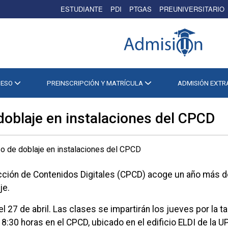
ESTUDIANTE
PDI
PTGAS
PREUNIVERSITARIO
CESO
PREINSCRIPCIÓN Y MATRÍCULA
ADMISIÓN EXT
oblaje en instalaciones del CPCD
cción de Contenidos Digitales (CPCD) acoge un año más d
je.
l 27 de abril. Las clases se impartirán los jueves por la t
18:30 horas en el CPCD, ubicado en el edificio ELDI de la U