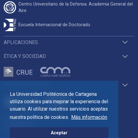
Centro Universitario de la Defensa. Academia General del
Aire
Escuela Internacional de Doctorado
APLICACIONES
ÉTICA Y SOCIEDAD
ACCESOS DIRECTOS
La Universidad Politécnica de Cartagena
utiliza cookies para mejorar la experiencia del
usuario. Al utilizar nuestros servicios aceptas
Pza. del Cronista Isidoro Valverde
nuestra política de cookies.
Más información
Edif. La Milagrosa
C.P. 30202 Cartagena
Tlf: 968 32 54 00
Aceptar