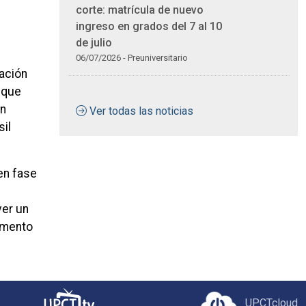
corte: matrícula de nuevo
ingreso en grados del 7 al 10
de julio
06/07/2026 - Preuniversitario
ación
 que
an
Ver todas las noticias
sil
en fase
ver un
Fomento
UPCTcloud