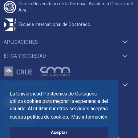
Centro Universitario de la Defensa. Academia General del
Aire
Escuela Internacional de Doctorado
APLICACIONES
ÉTICA Y SOCIEDAD
ACCESOS DIRECTOS
La Universidad Politécnica de Cartagena
utiliza cookies para mejorar la experiencia del
usuario. Al utilizar nuestros servicios aceptas
Pza. del Cronista Isidoro Valverde
nuestra política de cookies.
Más información
Edif. La Milagrosa
C.P. 30202 Cartagena
Tlf: 968 32 54 00
Aceptar