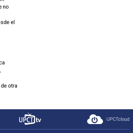
e no
esde el
ica
,
 de otra
UPCTcloud