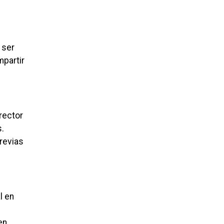
 ser
mpartir
rector
s.
previas
l en
en