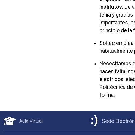
institutos. De 
tenía y gracias
importantes lo
principio de la
Soltec emplea 
habitualmente 
Necesitamos de
hacen falta ing
eléctricos, el
Politécnica de 
forma.
Aula Virtual
Sede Electrón