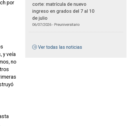
ich por
corte: matrícula de nuevo
ingreso en grados del 7 al 10
de julio
06/07/2026 - Preuniversitario
os
Ver todas las noticias
 y veía
emos, no
tros
rimeras
struyó
asta
a