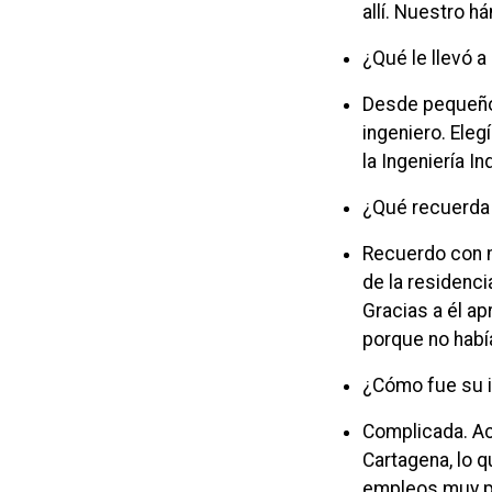
allí. Nuestro h
¿Qué le llevó a
Desde pequeño 
ingeniero. Ele
la Ingeniería In
¿Qué recuerda
Recuerdo con m
de la residenc
Gracias a él ap
porque no había
¿Cómo fue su i
Complicada. Aca
Cartagena, lo 
empleos muy pr