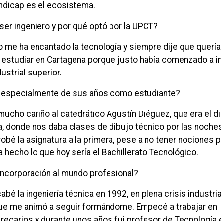
ándicap es el ecosistema.
 ser ingeniero y por qué optó por la UPCT?
me ha encantado la tecnología y siempre dije que quería
gí estudiar en Cartagena porque justo había comenzado a i
dustrial superior.
 especialmente de sus años como estudiante?
ucho cariño al catedrático Agustín Diéguez, que era el di
ia, donde nos daba clases de dibujo técnico por las noche
robé la asignatura a la primera, pese a no tener nociones 
 hecho lo que hoy sería el Bachillerato Tecnológico.
ncorporación al mundo profesional?
bé la ingeniería técnica en 1992, en plena crisis industria
que me animó a seguir formándome. Empecé a trabajar en
ecarios y durante unos años fui profesor de Tecnología 