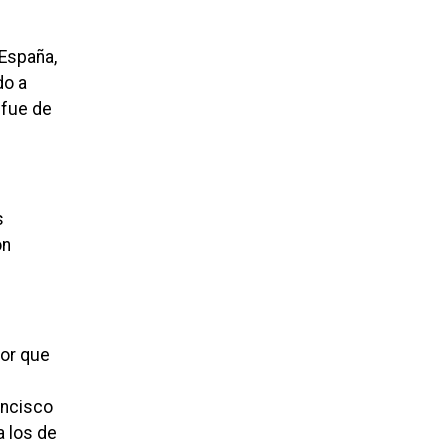
 España,
do a
 fue de
s
on
tor que
ancisco
a los de