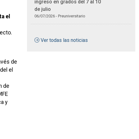
ingreso en grados del 7 al 10
de julio
ta el
06/07/2026 - Preuniversitario
ecto.
Ver todas las noticias
ravés de
del el
n de
MFE
a y