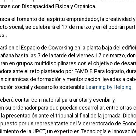
nas con Discapacidad Física y Orgánica.
sca el fomento del espíritu emprendedor, la creatividad y 
to social, se celebrará el 17 de marzo y en él podrán part
s .
ará en el Espacio de Coworking en la planta baja del edifici
añana hasta las 7 de la tarde del viernes 17 de marzo, do
rán en grupos multidisciplinares con el objetivo de desarr
dora ante el reto planteado por FAMDIF. Para lograrlo, dura
án dinámicas de formación y mentorización llevadas a cab
vación social y desarrollo sostenible
Learning by Helping
.
eberá contar con material para anotar y escribir y,
on su ordenador para que puedan desarrollar, entre otras 
la presentación ante el tribunal al final de la jornada. Dich
mpuesto por un representante del Vicerrectorado de Econ
miento de la UPCT, un experto en Tecnología e Innovación