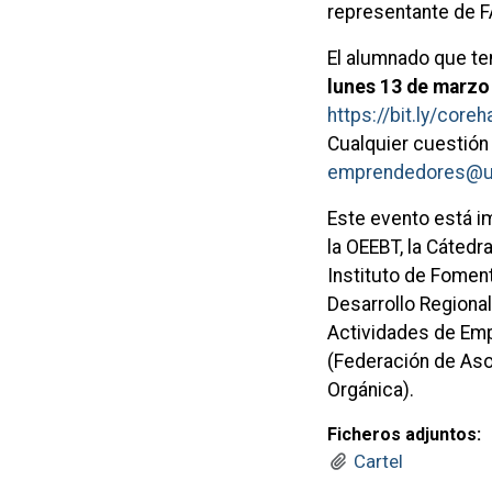
representante de 
El alumnado que ten
lunes 13 de marzo
https://bit.ly/core
Cualquier cuestión 
emprendedores@u
Este evento está im
la OEEBT, la Cáted
Instituto de Fomen
Desarrollo Regiona
Actividades de Em
(Federación de Aso
Orgánica).
Ficheros adjuntos:
Cartel