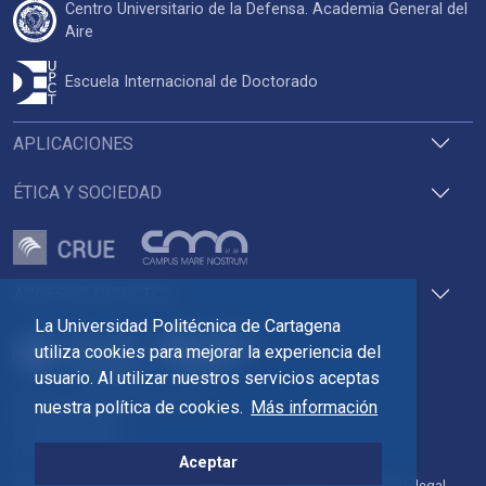
Centro Universitario de la Defensa. Academia General del
Aire
Escuela Internacional de Doctorado
APLICACIONES
ÉTICA Y SOCIEDAD
ACCESOS DIRECTOS
La Universidad Politécnica de Cartagena
utiliza cookies para mejorar la experiencia del
usuario. Al utilizar nuestros servicios aceptas
Pza. del Cronista Isidoro Valverde
nuestra política de cookies.
Más información
Edif. La Milagrosa
C.P. 30202 Cartagena
Tlf: 968 32 54 00
Aceptar
Directorio
Contacto
Accesibilidad
Política de Cookies
Aviso legal