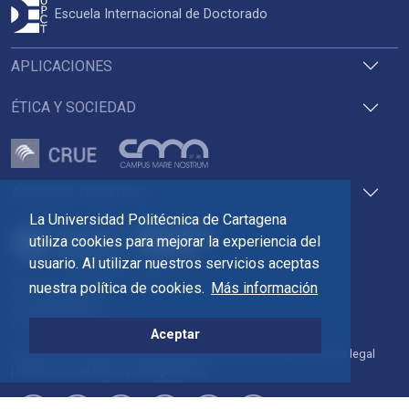
Escuela Internacional de Doctorado
APLICACIONES
ÉTICA Y SOCIEDAD
ACCESOS DIRECTOS
La Universidad Politécnica de Cartagena
utiliza cookies para mejorar la experiencia del
usuario. Al utilizar nuestros servicios aceptas
Pza. del Cronista Isidoro Valverde
nuestra política de cookies.
Más información
Edif. La Milagrosa
C.P. 30202 Cartagena
Tlf: 968 32 54 00
Aceptar
Directorio
Contacto
Accesibilidad
Política de Cookies
Aviso legal
Protección de datos
Transparencia