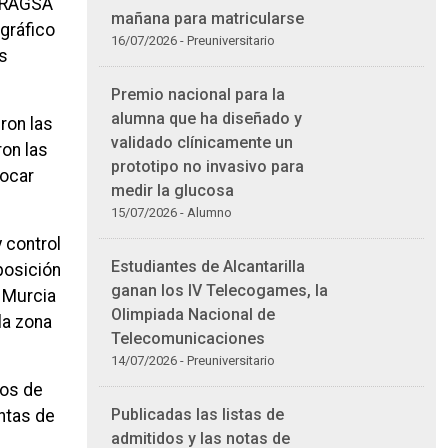
 TRAGSA
mañana para matricularse
ográfico
16/07/2026 - Preuniversitario
es
Premio nacional para la
alumna que ha diseñado y
ron las
validado clínicamente un
ron las
prototipo no invasivo para
locar
medir la glucosa
.
15/07/2026 - Alumno
 control
Estudiantes de Alcantarilla
posición
ganan los IV Telecogames, la
e Murcia
Olimpiada Nacional de
la zona
Telecomunicaciones
14/07/2026 - Preuniversitario
tos de
Publicadas las listas de
entas de
admitidos y las notas de