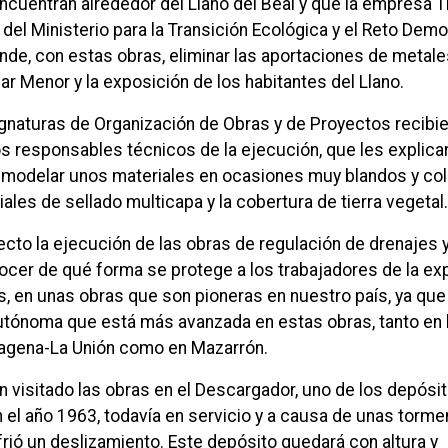
ncuentran alrededor del Llano del Beal y que la empresa
 del Ministerio para la Transición Ecológica y el Reto Dem
nde, con estas obras, eliminar las aportaciones de metal
r Menor y la exposición de los habitantes del Llano.
gnaturas de Organización de Obras y de Proyectos recibie
s responsables técnicos de la ejecución, que les explica
remodelar unos materiales en ocasiones muy blandos y co
iales de sellado multicapa y la cobertura de tierra vegetal
ecto la ejecución de las obras de regulación de drenajes y
nocer de qué forma se protege a los trabajadores de la ex
s, en unas obras que son pioneras en nuestro país, ya qu
tónoma que está más avanzada en estas obras, tanto en 
rtagena-La Unión como en Mazarrón.
n visitado las obras en el Descargador, uno de los depósi
 el año 1963, todavía en servicio y a causa de unas torm
frió un deslizamiento. Este depósito quedará con altura y