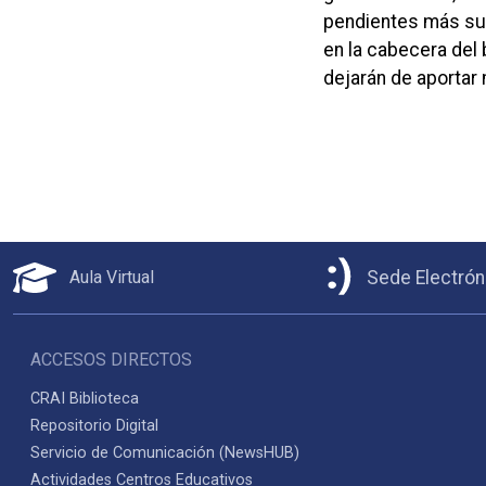
pendientes más su
en la cabecera del 
dejarán de aportar 
Aula Virtual
Sede Electrón
ACCESOS DIRECTOS
CRAI Biblioteca
Repositorio Digital
Servicio de Comunicación (NewsHUB)
Actividades Centros Educativos