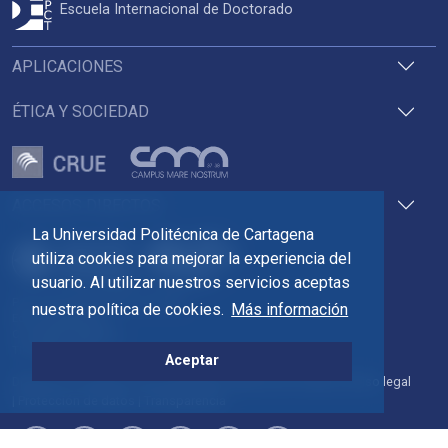
Escuela Internacional de Doctorado
APLICACIONES
ÉTICA Y SOCIEDAD
ACCESOS DIRECTOS
La Universidad Politécnica de Cartagena
utiliza cookies para mejorar la experiencia del
usuario. Al utilizar nuestros servicios aceptas
Pza. del Cronista Isidoro Valverde
nuestra política de cookies.
Más información
Edif. La Milagrosa
C.P. 30202 Cartagena
Tlf: 968 32 54 00
Aceptar
Directorio
Contacto
Accesibilidad
Política de Cookies
Aviso legal
Protección de datos
Transparencia