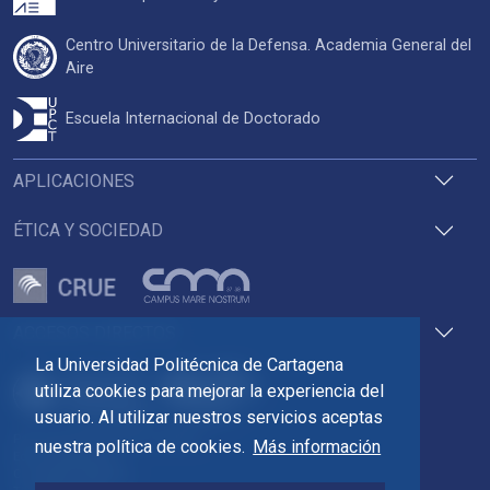
Centro Universitario de la Defensa. Academia General del
Aire
Escuela Internacional de Doctorado
APLICACIONES
ÉTICA Y SOCIEDAD
ACCESOS DIRECTOS
La Universidad Politécnica de Cartagena
utiliza cookies para mejorar la experiencia del
usuario. Al utilizar nuestros servicios aceptas
Pza. del Cronista Isidoro Valverde
nuestra política de cookies.
Más información
Edif. La Milagrosa
C.P. 30202 Cartagena