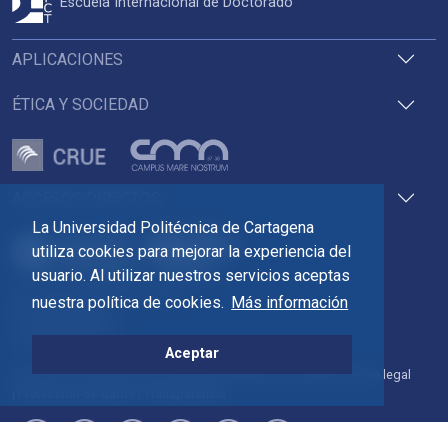
Escuela Internacional de Doctorado
APLICACIONES
ÉTICA Y SOCIEDAD
ACCESOS DIRECTOS
La Universidad Politécnica de Cartagena
utiliza cookies para mejorar la experiencia del
usuario. Al utilizar nuestros servicios aceptas
Pza. del Cronista Isidoro Valverde
nuestra política de cookies.
Más información
Edif. La Milagrosa
C.P. 30202 Cartagena
Tlf: 968 32 54 00
Aceptar
Directorio
Contacto
Accesibilidad
Política de Cookies
Aviso legal
Protección de datos
Transparencia